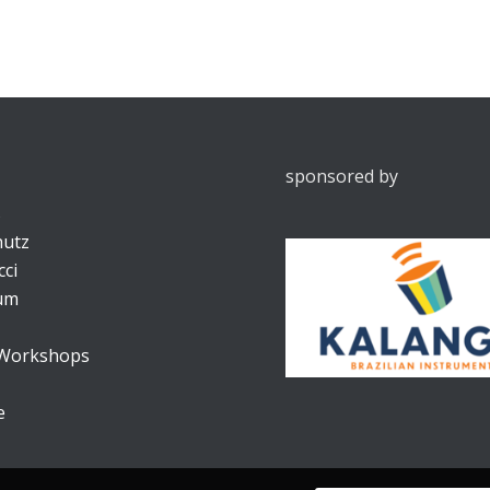
sponsored by
s
hutz
ci
um
 Workshops
e