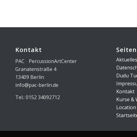
Kontakt
Seiten
Aktuelle
PAC PercussionArtCenter
Datensc
Granatenstraße 4
Dudu Tuc
13409 Berlin
Impress
info@pac-berlin.de
Kontakt
Tel.: 0152 34092712
Kurse &
Location
Startseit