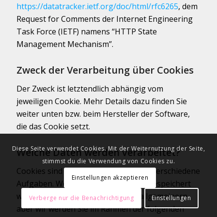
https://datatracker.ietf.org/doc/html/rfc6265
, dem
Request for Comments der Internet Engineering
Task Force (IETF) namens “HTTP State
Management Mechanism”.
Zweck der Verarbeitung über Cookies
Der Zweck ist letztendlich abhängig vom
jeweiligen Cookie. Mehr Details dazu finden Sie
weiter unten bzw. beim Hersteller der Software,
die das Cookie setzt.
Diese Seite verwendet Cookies. Mit der Weiternutzung der Seite,
Welche Daten werden verarbeitet?
stimmst du die Verwendung von Cookies zu.
Cookies sind kleine Gehilfen für viele verschiedene
Einstellungen akzeptieren
Aufgaben. Welche Daten in Cookies gespeichert
werden, kann man leider nicht verallgemeinern,
Verberge nur die Benachrichtigung
Einstellungen
aber wir werden Sie im Rahmen der folgenden